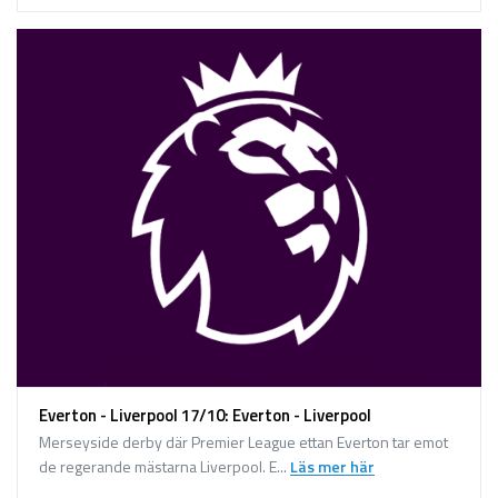
Everton - Liverpool 17/10: Everton - Liverpool
Merseyside derby där Premier League ettan Everton tar emot
de regerande mästarna Liverpool. E...
Läs mer här