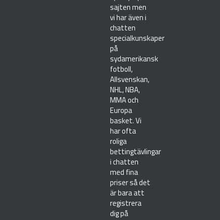
sajten men
vi har även i
chatten
specialkunskaper
på
sydamerikansk
fotboll,
Allsvenskan,
NHL, NBA,
MMA och
Europa
basket. Vi
har ofta
roliga
bettingtävlingar
i chatten
med fina
priser så det
är bara att
registrera
dig på