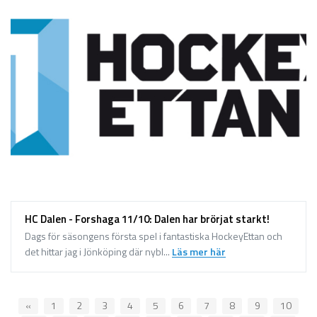
HC Dalen - Forshaga 11/10: Dalen har brörjat starkt!
Dags för säsongens första spel i fantastiska HockeyEttan och
det hittar jag i Jönköping där nybl...
Läs mer här
«
1
2
3
4
5
6
7
8
9
10