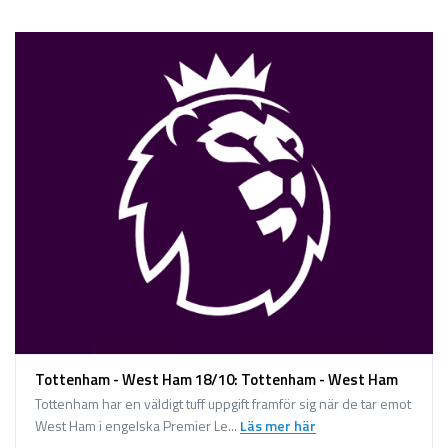
Sport på TV
Admin
Spelbolag
Övrigt
Online casino
Bettingappar
Stryktipset
Nyheter
Riskfria pengar
Logga in
Tottenham - West Ham 18/10: Tottenham - West Ham
Registera
Tottenham har en väldigt tuff uppgift framför sig när de tar emot
West Ham i engelska Premier Le...
Läs mer här