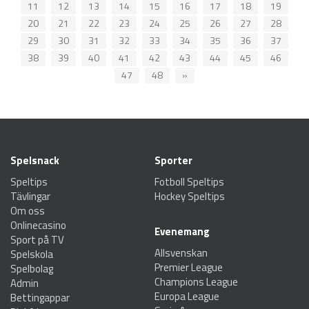
11
12
13
14
15
16
17
18
19
20
21
22
23
24
25
26
27
28
29
30
31
32
33
34
35
36
37
38
39
40
41
42
43
44
45
46
47
48
»
Spelsnack
Sporter
Speltips
Fotboll Speltips
Tävlingar
Hockey Speltips
Om oss
Onlinecasino
Evenemang
Sport på TV
Allsvenskan
Spelskola
Premier League
Spelbolag
Champions League
Admin
Europa League
Bettingappar