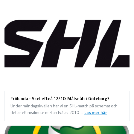
Frölunda - Skellefteå 12/10: Målsnålt i Göteborg?
Under måndagskvällen har vi en SHL-match på schemat och
det är ett rivalmöte mellan två av 2010-...
Läs mer här