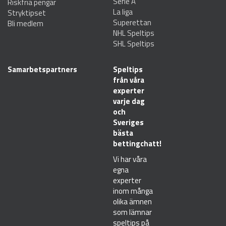
Serie A
Riskfria pengar
La liga
Stryktipset
Superettan
Bli medlem
NHL Speltips
SHL Speltips
Samarbetspartners
Speltips
från våra
experter
varje dag
och
Sveriges
bästa
bettingchatt!
Vi har våra
egna
experter
inom många
olika ämnen
som lämnar
speltips på