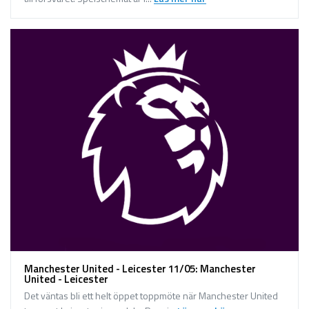
Manchester United - Leicester 11/05: Manchester
United - Leicester
Det väntas bli ett helt öppet toppmöte när Manchester United