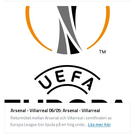
Arsenal - Villarreal 06/05: Arsenal - Villarreal
Returmötet mellan Arsenal och Villarreal i semifinalen av
Europa League bör bjuda på en hög unde...
Läs mer här