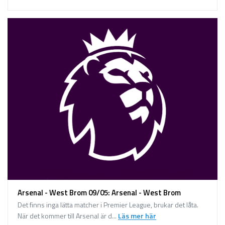
Arsenal - West Brom 09/05: Arsenal - West Brom
Det finns inga lätta matcher i Premier League, brukar det låta.
När det kommer till Arsenal är d...
Läs mer här