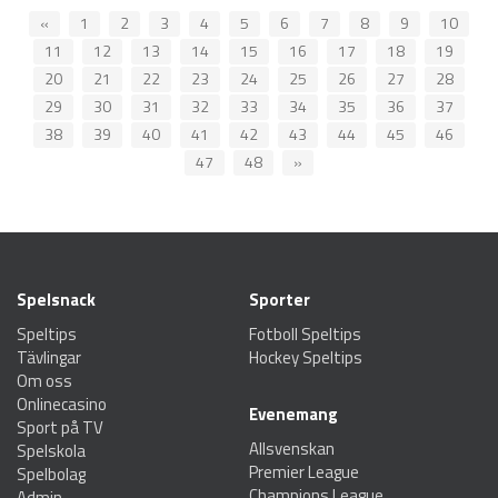
«
1
2
3
4
5
6
7
8
9
10
11
12
13
14
15
16
17
18
19
20
21
22
23
24
25
26
27
28
29
30
31
32
33
34
35
36
37
38
39
40
41
42
43
44
45
46
47
48
»
Spelsnack
Sporter
Speltips
Fotboll Speltips
Tävlingar
Hockey Speltips
Om oss
Onlinecasino
Evenemang
Sport på TV
Allsvenskan
Spelskola
Premier League
Spelbolag
Champions League
Admin