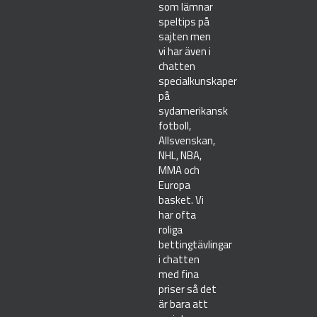
som lämnar
speltips på
sajten men
vi har även i
chatten
specialkunskaper
på
sydamerikansk
fotboll,
Allsvenskan,
NHL, NBA,
MMA och
Europa
basket. Vi
har ofta
roliga
bettingtävlingar
i chatten
med fina
priser så det
är bara att