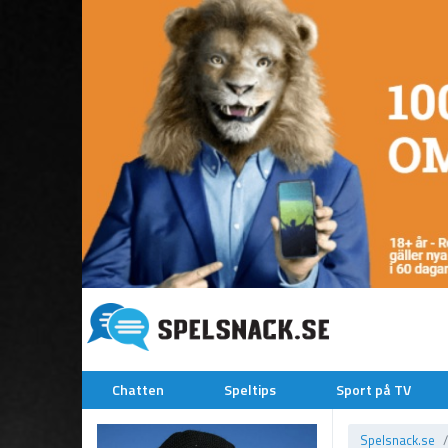
Chatten
Speltips
Sport på TV
Spelsnack.se