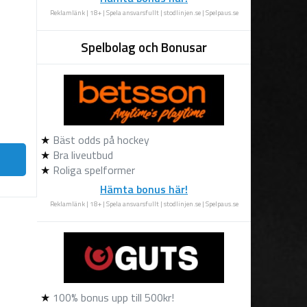
Reklamlänk | 18+ | Spela ansvarsfullt |
stodlinjen.se
|
Spelpaus.se
Spelbolag och Bonusar
★
Bäst odds på hockey
★
Bra liveutbud
★
Roliga spelformer
Hämta bonus här!
Reklamlänk | 18+ | Spela ansvarsfullt |
stodlinjen.se
|
Spelpaus.se
★
100% bonus upp till 500kr!