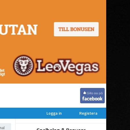
Logga in
Registera
nal