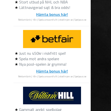
★
Stort utbud på NHL och NBA
★
Lättnavigerad sajt & bra odds!
Hämta bonus här!
Reklamlänk | 18+ | Spela ansvarsfullt |
stodlinjen.se
|
Spelpaus.se
★
Just nu 450kr i riskfritt spel!
★
Spela mot andra spelare
★
Nya pool-spelen är grymma!
Hämta bonus här!
Reklamlänk | 18+ | Spela ansvarsfullt |
stodlinjen.se
|
Spelpaus.se
★
Gammalt anrikt spelbolag