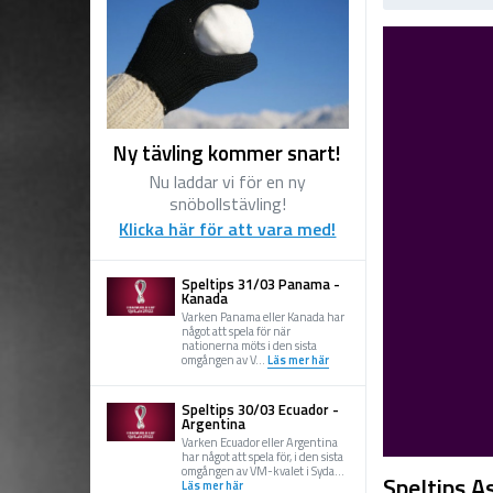
Ny tävling kommer snart!
Nu laddar vi för en ny
snöbollstävling!
Klicka här för att vara med!
Speltips 31/03 Panama -
Kanada
Varken Panama eller Kanada har
något att spela för när
nationerna möts i den sista
omgången av V...
Läs mer här
Speltips 30/03 Ecuador -
Argentina
Varken Ecuador eller Argentina
har något att spela för, i den sista
omgången av VM-kvalet i Syda...
Speltips A
Läs mer här