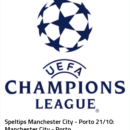
Sport på TV
Admin
Spelbolag
Övrigt
Online casino
Bettingappar
Stryktipset
Nyheter
Riskfria pengar
Logga in
Registera
Speltips Manchester City - Porto 21/10:
Manchester City - Porto