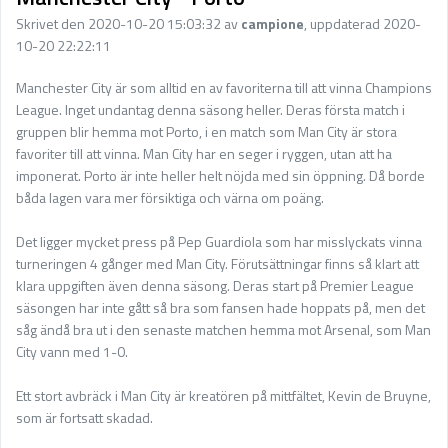
Skrivet den 2020-10-20 15:03:32 av
campione
, uppdaterad 2020-
10-20 22:22:11
Manchester City är som alltid en av favoriterna till att vinna Champions
League. Inget undantag denna säsong heller. Deras första match i
gruppen blir hemma mot Porto, i en match som Man City är stora
favoriter till att vinna. Man City har en seger i ryggen, utan att ha
imponerat. Porto är inte heller helt nöjda med sin öppning. Då borde
båda lagen vara mer försiktiga och värna om poäng.
Det ligger mycket press på Pep Guardiola som har misslyckats vinna
turneringen 4 gånger med Man City. Förutsättningar finns så klart att
klara uppgiften även denna säsong. Deras start på Premier League
säsongen har inte gått så bra som fansen hade hoppats på, men det
såg ändå bra ut i den senaste matchen hemma mot Arsenal, som Man
City vann med 1-0.
Ett stort avbräck i Man City är kreatören på mittfältet, Kevin de Bruyne,
som är fortsatt skadad.