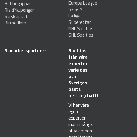
Europa League
Bettingappar
Serie A
Riskfria pengar
La liga
Stryktipset
Superettan
Bli medlem
NHL Speltips
SHL Speltips
Samarbetspartners
Speltips
från våra
experter
varje dag
och
Sveriges
bästa
bettingchatt!
Vi har våra
egna
experter
inom många
olika ämnen