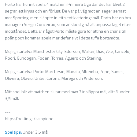
Porto har hunnit spela 4 matcher i Primeira Liga där det har blivit 2
segrar, ett kryss och en förlust. De var på väg mot en seger senast
mot Sporting, men släppte in ett sent kvitteringsmål. Porto har en bra
manager i Sergio Conceicao, som är skicklig på att anpassa laget efter
motståndet. Detta är något Porto måste göra för att ha en chans till
poäng och kommer spela mer defensivt i detta tuffa bortamöte.
Möjlig startelva Manchester City: Ederson, Walker, Dias, Ake, Cancelo,
Rodri, Gundogan, Foden, Torres, Aguero och Sterling.
Möjlig startelva Porto: Marchesin, Manafa, Mbemba, Pepe, Sanusi,
Oliveira, Otavio, Uribe, Corona, Marega och Anderson.
Mitt spel blir att matchen slutar med max 3 insläppta mål, alltså under
3,5 mål.
---
https://bettin.gs/campione
Speltips:
Under 3,5 mål