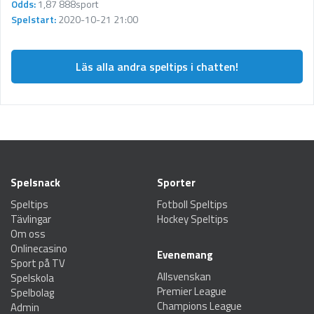
Odds:
1,87 888sport
Spelstart:
2020-10-21 21:00
Läs alla andra speltips i chatten!
Spelsnack
Sporter
Speltips
Fotboll Speltips
Tävlingar
Hockey Speltips
Om oss
Onlinecasino
Evenemang
Sport på TV
Allsvenskan
Spelskola
Premier League
Spelbolag
Champions League
Admin