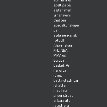
som lämnar
speltips på
sajten men
vi har även i
chatten
specialkunskaper
på
sydamerikansk
fotboll,
Allsvenskan,
NHL, NBA,
MMA och
Europa
basket. Vi
har ofta
roliga
bettingtävlingar
i chatten
med fina
priser så det
är bara att
registrera