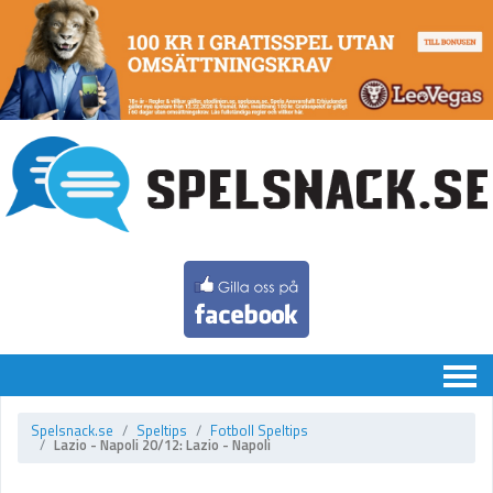
Chatten
Spelsnack.se
Speltips
Fotboll Speltips
Lazio - Napoli 20/12: Lazio - Napoli
Speltips