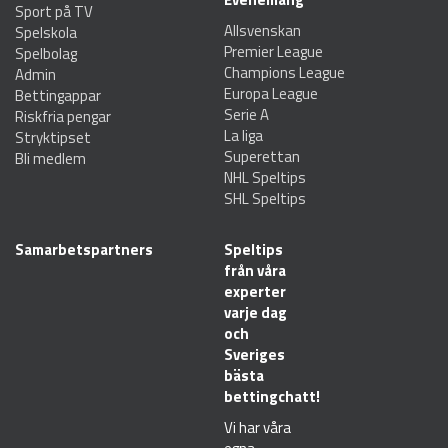
Sport på TV
Allsvenskan
Spelskola
Premier League
Spelbolag
Champions League
Admin
Europa League
Bettingappar
Serie A
Riskfria pengar
La liga
Stryktipset
Superettan
Bli medlem
NHL Speltips
SHL Speltips
Samarbetspartners
Speltips
från våra
experter
varje dag
och
Sveriges
bästa
bettingchatt!
Vi har våra