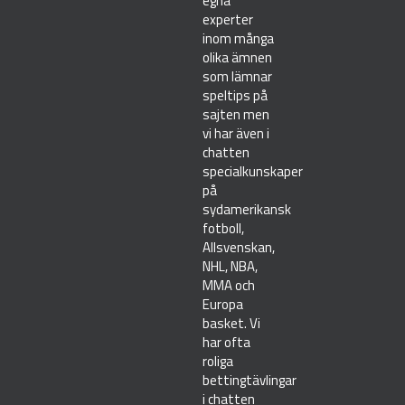
egna
experter
inom många
olika ämnen
som lämnar
speltips på
sajten men
vi har även i
chatten
specialkunskaper
på
sydamerikansk
fotboll,
Allsvenskan,
NHL, NBA,
MMA och
Europa
basket. Vi
har ofta
roliga
bettingtävlingar
i chatten